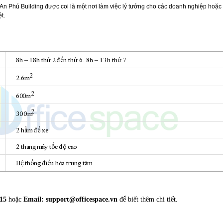
à, An Phú Building được coi là một nơi làm việc lý tưởng cho các doanh nghiệp ho
t.
15
hoặc
Email:
support@officespace.vn
để biết thêm chi tiết.