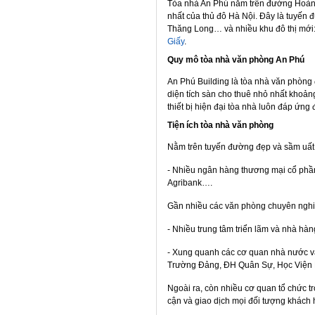
Tòa nhà An Phú nằm trên đường Hoàng
nhất của thủ đô Hà Nội. Đây là tuyến 
Thăng Long… và nhiều khu đô thị mới:
Giấy
.
Quy mô tòa nhà văn phòng An Phú
An Phú Building là tòa nhà văn phòng 
diện tích sàn cho thuê nhỏ nhất khoả
thiết bị hiện đại tòa nhà luôn đáp ứn
Tiện ích tòa nhà văn phòng
Nằm trên tuyến đường đẹp và sầm uất 
- Nhiều ngân hàng thương mại cổ phần
Agribank….
Gần nhiều các văn phòng chuyên nghi
- Nhiều trung tâm triển lãm và nhà hàn
- Xung quanh các cơ quan nhà nước và
Trường Đảng, ĐH Quân Sự, Học Viện
Ngoài ra, còn nhiều cơ quan tổ chức t
cận và giao dịch mọi đối tượng khách 