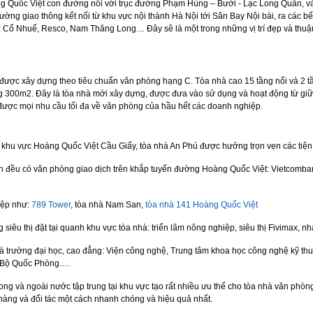
 Quốc Việt con đường nối với trục đường Phạm Hùng – Bưởi - Lạc Long Quân, và
đường giao thông kết nối từ khu vực nội thành Hà Nội tới Sân Bay Nội bài, ra các
 Cổ Nhuế, Resco, Nam Thăng Long… Đây sẽ là một trong những vị trí đẹp và thuậ
được xây dựng theo tiêu chuẩn văn phòng hạng C. Tòa nhà cao 15 tầng nổi và 2 tầ
ng 300m2. Đây là tòa nhà mới xây dựng, được đưa vào sử dụng và hoạt động từ giữ
g được mọi nhu cầu tối đa về văn phòng của hầu hết các doanh nghiệp.
khu vực Hoàng Quốc Việt Cầu Giấy, tòa nhà An Phú được hưởng trọn vẹn các tiện
 đều có văn phòng giao dịch trên khắp tuyến đường Hoàng Quốc Việt: Vietcomban
ệp như:
789 Tower
, tòa nhà Nam San,
tòa nhà 141 Hoàng Quốc Việt
g siêu thị đặt tại quanh khu vực tòa nhà: triển lãm nông nghiệp, siêu thị Fivimax
 trường đại học, cao đẳng: Viện công nghệ, Trung tâm khoa học công nghệ kỹ thuậ
 Bộ Quốc Phòng….
rong và ngoài nước tập trung tại khu vực tạo rất nhiều ưu thế cho tòa nhà văn phò
hàng và đối tác một cách nhanh chóng và hiệu quả nhất.