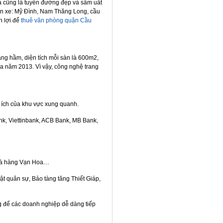
 cũng là tuyến đường đẹp và sầm uất
 bến xe: Mỹ Đình, Nam Thăng Long, cầu
n lợi để
thuê văn phòng quận Cầu
ng hầm, diện tích mỗi sàn là 600m2,
a năm 2013. Vì vậy, công nghệ trang
 ích của khu vực xung quanh.
k, Viettinbank, ACB Bank, MB Bank,
, nhà hàng Vạn Hoa…
t quân sự, Bảo tàng tăng Thiết Giáp,
ng để các doanh nghiệp dễ dàng tiếp