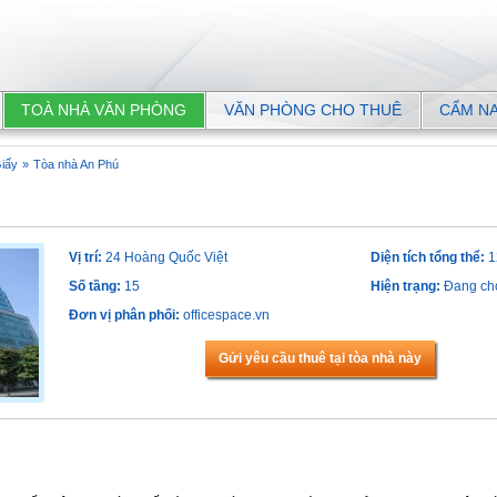
TOÀ NHÀ VĂN PHÒNG
VĂN PHÒNG CHO THUÊ
CẨM N
iấy
»
Tòa nhà An Phú
Vị trí:
24 Hoàng Quốc Việt
Diện tích tổng thể:
1
Số tầng:
15
Hiện trạng:
Đang ch
Đơn vị phân phối:
officespace.vn
Gửi yêu cầu thuê tại tòa nhà này