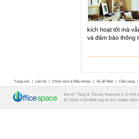
kích hoạt tốt mà vẫ
và đảm bảo thông t
Trang chủ
|
Liên hệ
|
Chính sách & Điều khoản
|
Sơ đồ Web
|
Cẩm nang
|
Đia chỉ : Tầng 23, Toà nhà Vinaconex 9, Lô HH2
ĐT: (024) 73 08 9999 (máy lẻ 107). Hotline: 0915 