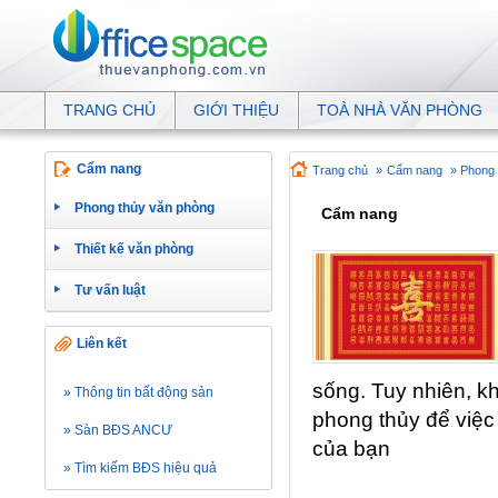
TRANG CHỦ
GIỚI THIỆU
TOÀ NHÀ VĂN PHÒNG
Cẩm nang
Trang chủ
»
Cẩm nang
» Phong 
Phong thủy văn phòng
Cẩm nang
Thiết kế văn phòng
Tư vấn luật
Liên kết
sống. Tuy nhiên, kh
» Thông tin bất động sản
phong thủy để việc
» Sàn BĐS ANCƯ
của bạn
» Tìm kiếm BĐS hiệu quả