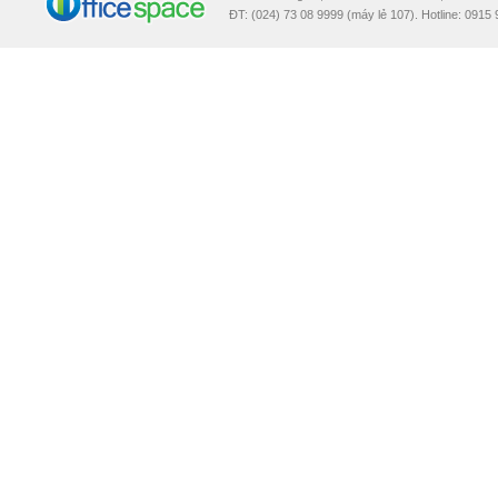
ĐT: (024) 73 08 9999 (máy lẻ 107). Hotline: 0915 