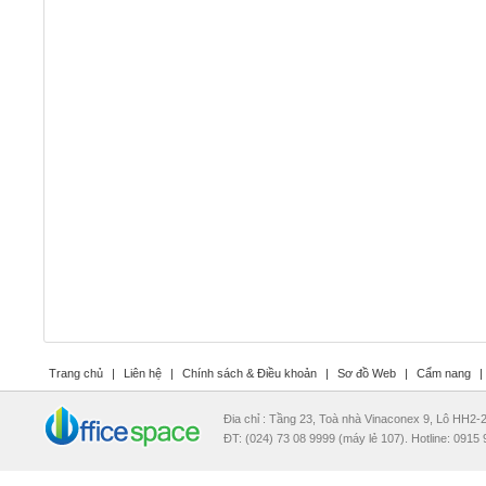
Trang chủ
|
Liên hệ
|
Chính sách & Điều khoản
|
Sơ đồ Web
|
Cẩm nang
|
Đia chỉ : Tầng 23, Toà nhà Vinaconex 9, Lô HH2
ĐT: (024) 73 08 9999 (máy lẻ 107). Hotline: 0915 