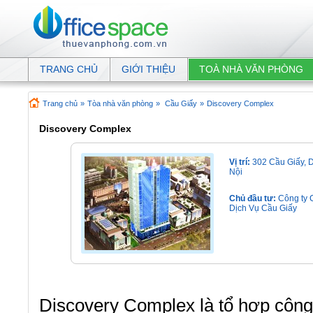
TRANG CHỦ
GIỚI THIỆU
TOÀ NHÀ VĂN PHÒNG
Trang chủ
»
Tòa nhà văn phòng
»
Cầu Giấy
»
Discovery Complex
Discovery Complex
Vị trí:
302 Cầu Giấy, D
Nội
Chủ đầu tư:
Công ty 
Dịch Vụ Cầu Giấy
Discovery Complex là tổ hợp công 