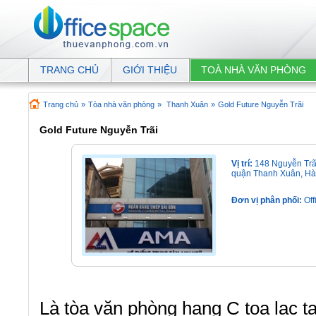
TRANG CHỦ
GIỚI THIỆU
TOÀ NHÀ VĂN PHÒNG
Trang chủ
»
Tòa nhà văn phòng
»
Thanh Xuân
»
Gold Future Nguyễn Trãi
Gold Future Nguyễn Trãi
Vị trí:
148 Nguyễn Trã
quận Thanh Xuân, Hà
Đơn vị phân phối:
Off
Là tòa văn phòng hạng C tọa lạc tạ