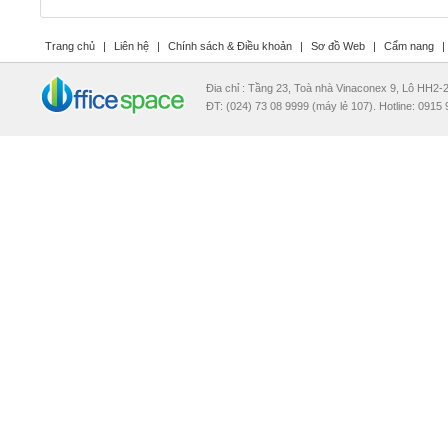
Trang chủ
|
Liên hệ
|
Chính sách & Điều khoản
|
Sơ đồ Web
|
Cẩm nang
|
Đia chỉ : Tầng 23, Toà nhà Vinaconex 9, Lô HH2
ĐT: (024) 73 08 9999 (máy lẻ 107). Hotline: 0915 