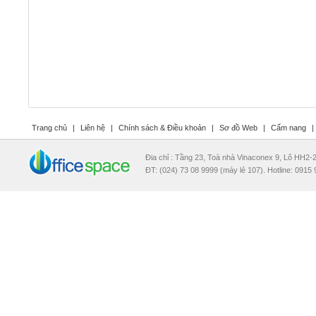
Trang chủ
|
Liên hệ
|
Chính sách & Điều khoản
|
Sơ đồ Web
|
Cẩm nang
|
Đia chỉ : Tầng 23, Toà nhà Vinaconex 9, Lô HH2
ĐT: (024) 73 08 9999 (máy lẻ 107). Hotline: 0915 