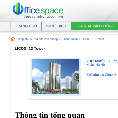
TRANG CHỦ
GIỚI THIỆU
TOÀ NHÀ VĂN PHÒNG
Trang chủ
»
Tòa nhà văn phòng
»
Thanh Xuân
»
LICOGI 13 Tower
LICOGI 13 Tower
Vị trí:
Khuất Duy Tiến
Xuân, Hà Nội
Chủ đầu tư:
Công ty 
Thông tin tổng quan