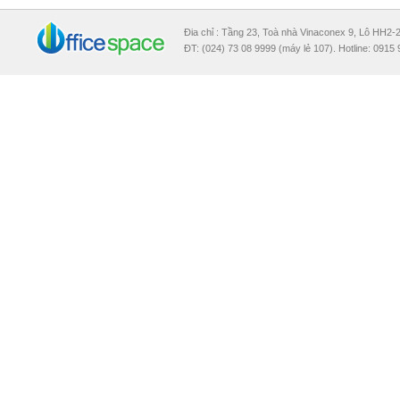
Đia chỉ : Tầng 23, Toà nhà Vinaconex 9, Lô HH2
ĐT: (024) 73 08 9999 (máy lẻ 107). Hotline: 0915 