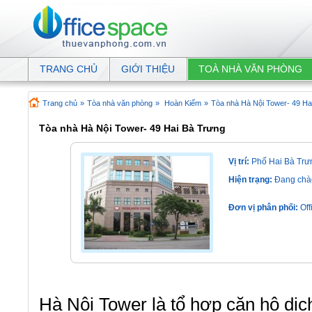
TRANG CHỦ
GIỚI THIỆU
TOÀ NHÀ VĂN PHÒNG
Trang chủ
»
Tòa nhà văn phòng
»
Hoàn Kiếm
»
Tòa nhà Hà Nội Tower- 49 Ha
Tòa nhà Hà Nội Tower- 49 Hai Bà Trưng
Vị trí:
Phố Hai Bà Trư
Hiện trạng:
Đang chà
Đơn vị phân phối:
Off
Hà Nội Tower là tổ hợp căn hộ dịc