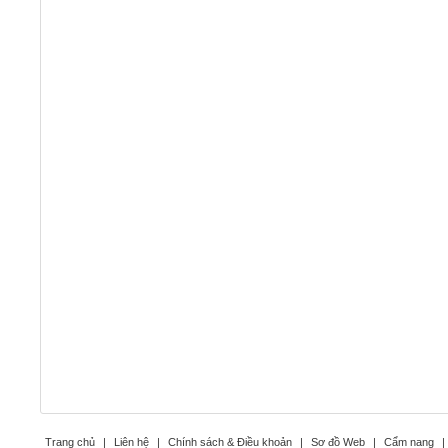
Trang chủ
|
Liên hệ
|
Chính sách & Điều khoản
|
Sơ đồ Web
|
Cẩm nang
|