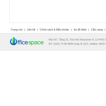
Trang chủ
|
Liên hệ
|
Chính sách & Điều khoản
|
Sơ đồ Web
|
Cẩm nang
|
Đia chỉ : Tầng 23, Toà nhà Vinaconex 9, Lô HH2
ĐT: (024) 73 08 9999 (máy lẻ 107). Hotline: 0915 