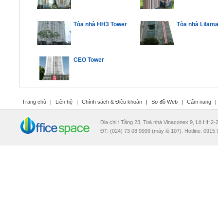
Tòa nhà HH3 Tower
Tòa nhà Lilama
CEO Tower
Trang chủ
|
Liên hệ
|
Chính sách & Điều khoản
|
Sơ đồ Web
|
Cẩm nang
|
Đia chỉ : Tầng 23, Toà nhà Vinaconex 9, Lô HH2
ĐT: (024) 73 08 9999 (máy lẻ 107). Hotline: 0915 