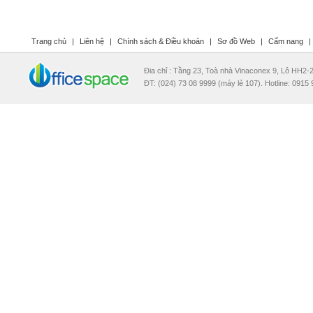
Trang chủ
|
Liên hệ
|
Chính sách & Điều khoản
|
Sơ đồ Web
|
Cẩm nang
|
Đia chỉ : Tầng 23, Toà nhà Vinaconex 9, Lô HH2
ĐT: (024) 73 08 9999 (máy lẻ 107). Hotline: 0915 