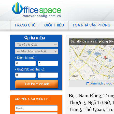
TRANG CHỦ
GIỚI THIỆU
TOÀ NHÀ VĂN PHÒNG
TÌM KIẾM
Bản đồ tòa nhà văn phòng Đố
• Diện tích(m2):
• Giá(USD/m2/tháng):
Xem kích thước 
Bột, Nam Đồng, Trun
GỬI YÊU CẦU MIỄN PHÍ
Thượng, Ngã Tư Sở, 
Trung, Thổ Quan, Tru