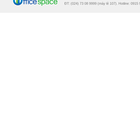
ĐT: (024) 73 08 9999 (máy lẻ 107). Hotline: 0915 