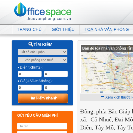
TRANG CHỦ
GIỚI THIỆU
TOÀ NHÀ VĂN PHÒNG
TÌM KIẾM
Bản đồ tòa nhà văn phòng Từ
• Diện tích(m2):
• Giá(USD/m2/tháng):
Xem kích thước 
Đông, phía Bắc Giáp 
GỬI YÊU CẦU MIỄN PHÍ
xã: Cổ Nhuế, Đại Mỗ
Diễn, Tây Mỗ, Tây T