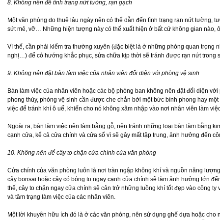
8. Không nên để tình trạng nứt tường, rạn gạch
Một văn phòng do thuê lâu ngày nên có thể dẫn đến tình trạng rạn nứt tường, tư
sứt mẻ, vỡ… Những hiện tượng này có thể xuất hiện ở bất cứ không gian nào, ở
Vì thế, cần phải kiểm tra thường xuyên (đặc biệt là ở những phòng quan trọng
nghị…) để có hướng khắc phục, sửa chữa kịp thời sẽ tránh được rạn nứt trong sự
9. Không nên đặt bàn làm việc của nhân viên đối diện với phòng vệ sinh
Bàn làm việc của nhân viên hoặc các bộ phòng ban không nên đặt đối diện với
phong thủy, phòng vệ sinh cần được che chắn bởi một bức bình phong hay một b
việc để tránh khí ô uế, khiến cho nó không xâm nhập vào nơi nhân viên làm việc
Ngoài ra, bàn làm việc nên làm bằng gỗ, nên tránh những loại bàn làm bằng ki
cạnh cửa, kể cả cửa chính và cửa sổ vì sẽ gây mất tập trung, ảnh hưởng đến côn
10. Không nên để cây to chặn cửa chính của văn phòng
Cửa chính của văn phòng luôn là nơi tràn ngập không khí và nguồn năng lượng
cây bonsai hoặc cây có bóng to ngay cạnh cửa chính sẽ làm ảnh hưởng lớn đến
thế, cây to chặn ngay cửa chính sẽ cản trở những luồng khí tốt đẹp vào công t
và tâm trạng làm việc của các nhân viên.
Một lời khuyên hữu ích đó là ở các văn phòng, nên sử dụng ghế dựa hoặc cho n