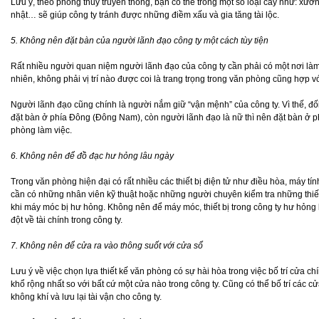
Lưu ý, theo phong thủy truyền thống, bạn có thể trồng một số loại cây như: xương 
nhật… sẽ giúp công ty tránh được những điềm xấu và gia tăng tài lộc.
5. Không nên đặt bàn của người lãnh đạo công ty một cách tùy tiện
Rất nhiều người quan niệm người lãnh đạo của công ty cần phải có một nơi làm vi
nhiên, không phải vị trí nào được coi là trang trọng trong văn phòng cũng hợp v
Người lãnh đạo cũng chính là người nắm giữ “vận mệnh” của công ty. Vì thế, đố
đặt bàn ở phía Đông (Đông Nam), còn người lãnh đạo là nữ thì nên đặt bàn ở 
phòng làm việc.
6. Không nên để đồ đạc hư hỏng lâu ngày
Trong văn phòng hiện đại có rất nhiều các thiết bị điện tử như điều hòa, máy tí
cần có những nhân viên kỹ thuật hoặc những người chuyên kiểm tra những thiết
khi máy móc bị hư hỏng. Không nên để máy móc, thiết bị trong công ty hư hỏng 
đột về tài chính trong công ty.
7. Không nên để cửa ra vào thông suốt với cửa sổ
Lưu ý về việc chọn lựa thiết kế văn phòng có sự hài hòa trong việc bố trí cửa c
khổ rộng nhất so với bất cứ một cửa nào trong công ty. Cũng có thể bố trí các cử
không khí và lưu lại tài vận cho công ty.