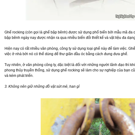
Ghế rocking (còn gọi là ghế bập bênh) được sử dụng phổ biển bởi mẫu mã đa 
bập bênh ngày nay được nhận ra qua nhiều biến đổi thiết kế và vật liệu đa dạng
Hiện nay có rất nhiều văn phòng, công ty sử dụng loại ghế này để làm việc. Ghế 
việc ở nhà bởi nó có thể dùng để thư giãn đầu óc bằng cách đung đưa ghế.
Tuy nhiên, ở văn phòng công ty, đặc biệt là đối với những người lãnh đạo thì k
phong thủy truyền thống, sử dụng ghế rocking sẽ làm cho sự nghiệp của bạn c
và kém phát triển.
3. Không nên giữ những đồ vật sứt mẻ, han gỉ