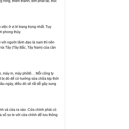
rồng, thiên thanh, kim phát tài, trúc
ệc ở vị trí trang trọng nhất. Tuy
ới phong thủy.
i với người lãnh đạo là nam thì nên
phía Tây (Tây Bắc, Tây Nam) của căn
nh, máy in, máy phôtô… Mỗi công ty
 bị đó để có hướng sửa chữa kịp thời
lâu ngày, điều đó sẽ rất dễ gây xung
hính và cửa ra vào. Cửa chính phải có
a sổ so le với cửa chính để lưu thông