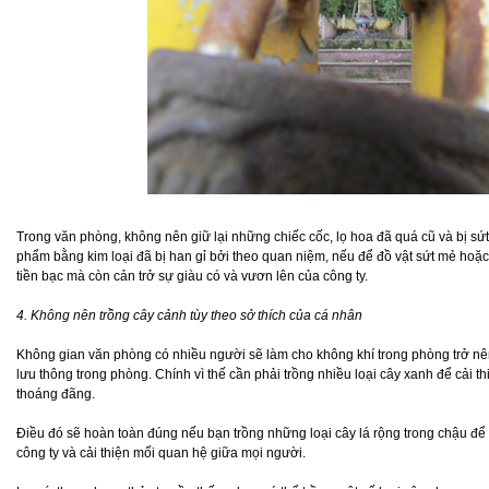
Trong văn phòng, không nên giữ lại những chiếc cốc, lọ hoa đã quá cũ và bị sứ
phẩm bằng kim loại đã bị han gỉ bởi theo quan niệm, nếu để đồ vật sứt mẻ hoặc h
tiền bạc mà còn cản trở sự giàu có và vươn lên của công ty.
4. Không nên trồng cây cảnh tùy theo sở thích của cá nhân
Không gian văn phòng có nhiều người sẽ làm cho không khí trong phòng trở nên 
lưu thông trong phòng. Chính vì thế cần phải trồng nhiều loại cây xanh để cải t
thoáng đãng.
Điều đó sẽ hoàn toàn đúng nếu bạn trồng những loại cây lá rộng trong chậu để
công ty và cải thiện mối quan hệ giữa mọi người.