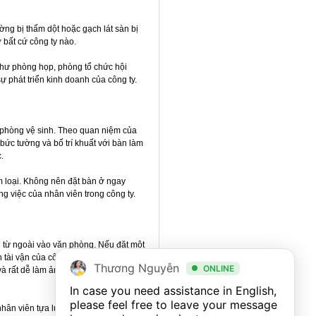
ờng bị thấm dột hoặc gạch lát sàn bị
 bất cứ công ty nào.
 như phòng họp, phòng tổ chức hội
 phát triển kinh doanh của công ty.
 phòng vệ sinh. Theo quan niệm của
ức tường và bố trí khuất với bàn làm
.
m loại. Không nên đặt bàn ở ngay
g việc của nhân viên trong công ty.
 từ ngoài vào văn phòng. Nếu đặt một
 tài vận của công ty. Không những
Thương Nguyễn
ONLINE
y và rất dễ làm ảnh hưởng đến sức khoẻ
In case you need assistance in English, 
please feel free to leave your message 
hân viên tựa lưng vào tường, tủ. Điều