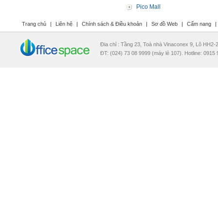
Pico Mall
Trang chủ
|
Liên hệ
|
Chính sách & Điều khoản
|
Sơ đồ Web
|
Cẩm nang
|
Đia chỉ : Tầng 23, Toà nhà Vinaconex 9, Lô HH2
ĐT: (024) 73 08 9999 (máy lẻ 107). Hotline: 0915 