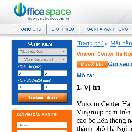
TRANG CHỦ
GIỚI THIỆU
TOÀ NHÀ VĂN PHÒNG
Trang chủ
»
Mặt bằn
TÌM KIẾM
Vincom Center Hà Nộ
Gửi yêu 
Mã số: BL6
• Diện tích(m2):
Mô tả:
• Giá(USD/m2/tháng):
1. Vị trí
Vincom Center Han
Vingroup nằm trên
GỬI YÊU CẦU MIỄN PHÍ
cao ốc liên thông n
thành phố Hà Nội,