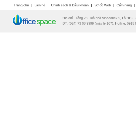
Trang chủ
|
Liên hệ
|
Chính sách & Điều khoản
|
Sơ đồ Web
|
Cẩm nang
|
Đia chỉ : Tầng 23, Toà nhà Vinaconex 9, Lô HH2
ĐT: (024) 73 08 9999 (máy lẻ 107). Hotline: 0915 