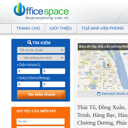
TRANG CHỦ
GIỚI THIỆU
TOÀ NHÀ VĂN PHÒNG
TÌM KIẾM
Bản đồ tòa nhà văn phòng Ho
• Diện tích(m2):
• Giá(USD/m2/tháng):
Xem kích thước 
Thái Tổ, Đồng Xuân,
GỬI YÊU CẦU MIỄN PHÍ
Trinh, Hàng Bạc, Hà
Chương Dương, Phúc