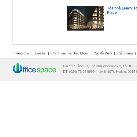
Tòa nhà Leadvis
Place
Trang chủ
|
Liên hệ
|
Chính sách & Điều khoản
|
Sơ đồ Web
|
Cẩm nang
|
Đia chỉ : Tầng 23, Toà nhà Vinaconex 9, Lô HH2
ĐT: (024) 73 08 9999 (máy lẻ 107). Hotline: 0915 